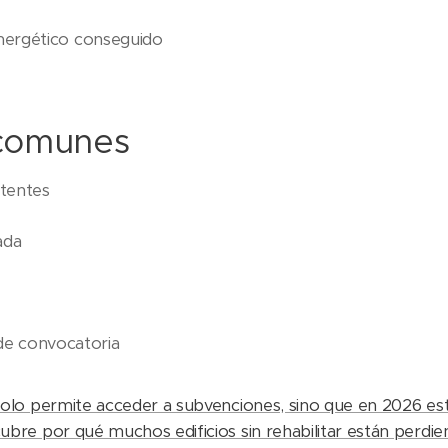
energético conseguido
 comunes
stentes
ada
de convocatoria
 solo permite acceder a subvenciones, sino que en 2026 es
scubre por qué muchos edificios sin rehabilitar están perdi